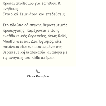
προσανατολισμού για εφήβους &
ενήλικες
Εταιρικά Σεμινάρια και επεδεύσεις
Στο πλαίσιο ολιστικής θεραπευτικής
προσέγγισης, παρέχονται επίσης
εναλλακτικές θεραπείες, όπως Reiki,
Mindfulness και Διαλογισμός, είτε
αυτόνομα είτε ενσωματωμένα στη
θεραπευτική διαδικασία, ανάλογα με
τις ανάγκες του κάθε ατόμου.
Η Ασπασία Βενιέρη είναι μέλος της
Ελληνικής Εταιρείας Συμβουλευτικής
Κλείσε Ραντεβού
(Ε.Ε.Σ.) και του Ιταλικού Συλλόγου
Somatic Experiencing® - Associazione
Progetto Somamente, διασφαλίζοντας τη
δέσμευσή της στην επαγγελματική
δεοντολογία, την συνεχή εξέλιξη και