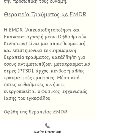
την προσωπική τους δύναμη.
Θεραπεία Τραύματος με EMDR
Η EMDR (Απευαισθητοποίηση και
Επανακαταγραφή μέσω Οφθαλμικών
Κινήσεων) είναι μια αποτελεσματική
και επιστημονικά τεκμηριωμένη
θεραπεία τραύματος, κατάλληλη για
όσους αντιμετωπίζουν μετατραυματικό
στρες (PTSD), άγχος, πένθος ή άλλες
τραυματικές εμπειρίες. Μέσα από
ήπιες οφθαλμικές κινήσεις
ενεργοποιείται ο φυσικός μηχανισμός
ίασης του εγκεφάλου.
Οφέλη της θεραπείας EMDR:
Μείωση συμπτωμάτων PTSD, άγχους,
πανικού και φοβιών
Κλείσε Ραντεβού