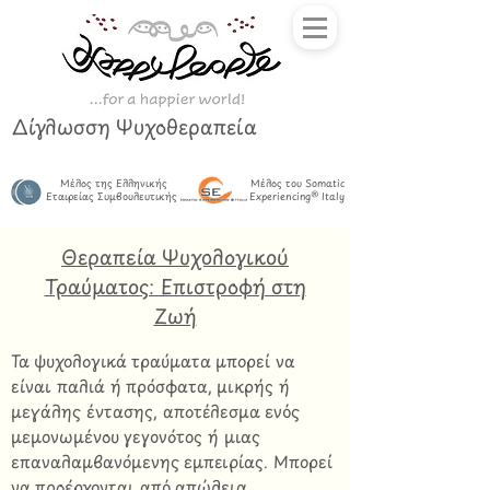
Δίγλωσση Ψυχοθεραπεία
Μέλος της Ελληνικής
Μέλος του Somatic
Εταιρείας Συμβουλευτικής
Experiencing® Italy
Θεραπεία Ψυχολογικού
Τραύματος: Επιστροφή στη
Ζωή
Τα ψυχολογικά τραύματα μπορεί να
είναι παλιά ή πρόσφατα, μικρής ή
μεγάλης έντασης, αποτέλεσμα ενός
μεμονωμένου γεγονότος ή μιας
επαναλαμβανόμενης εμπειρίας. Μπορεί
να προέρχονται από απώλεια