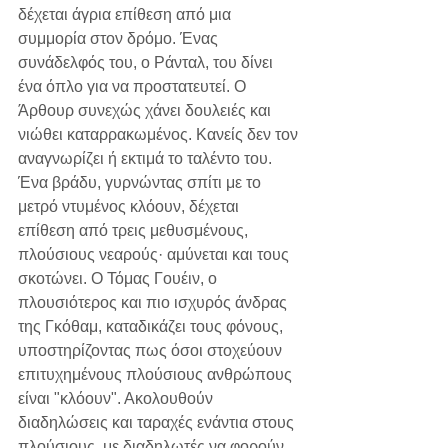
δέχεται άγρια επίθεση από μια 
συμμορία στον δρόμο. Ένας 
συνάδελφός του, ο Ράνταλ, του δίνει 
ένα όπλο για να προστατευτεί. Ο 
Άρθουρ συνεχώς χάνει δουλειές και 
νιώθει καταρρακωμένος. Κανείς δεν τον 
αναγνωρίζει ή εκτιμά το ταλέντο του. 
Ένα βράδυ, γυρνώντας σπίτι με το 
μετρό ντυμένος κλόουν, δέχεται 
επίθεση από τρεις μεθυσμένους, 
πλούσιους νεαρούς· αμύνεται και τους 
σκοτώνει. Ο Τόμας Γουέιν, ο 
πλουσιότερος και πιο ισχυρός άνδρας 
της Γκόθαμ, καταδικάζει τους φόνους, 
υποστηρίζοντας πως όσοι στοχεύουν 
επιτυχημένους πλούσιους ανθρώπους 
είναι "κλόουν". Ακολουθούν 
διαδηλώσεις και ταραχές ενάντια στους 
πλούσιους, με διαδηλωτές να φορούν 