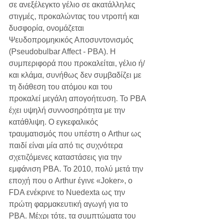
σε ανεξέλεγκτο γέλιο σε ακατάλληλες 
στιγμές, προκαλώντας του ντροπή και 
δυσφορία, ονομάζεται 
Ψευδοπρομηκικός Αποσυντονισμός 
(Pseudobulbar Affect - PBA). Η 
συμπεριφορά που προκαλείται, γέλιο ή/
και κλάμα, συνήθως δεν συμβαδίζει με 
τη διάθεση του ατόμου και του 
προκαλεί μεγάλη απογοήτευση. Το PBA 
έχει υψηλή συννοσηρότητα με την 
κατάθλιψη. Ο εγκεφαλικός 
τραυματισμός που υπέστη ο Arthur ως 
παιδί είναι μία από τις συχνότερα 
σχετιζόμενες καταστάσεις για την 
εμφάνιση PBA. Το 2010, πολύ μετά την 
εποχή που ο Arthur έγινε «Joker», ο 
FDA ενέκρινε το Nuedexta ως την 
πρώτη φαρμακευτική αγωγή για το 
PBA. Μέχρι τότε, τα συμπτώματα του 