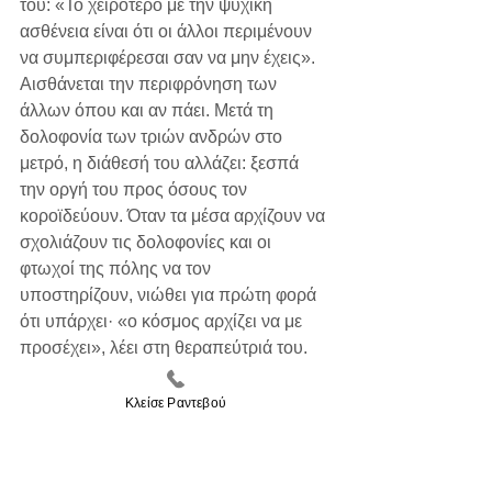
του: «Το χειρότερο με την ψυχική 
ασθένεια είναι ότι οι άλλοι περιμένουν 
να συμπεριφέρεσαι σαν να μην έχεις».
Αισθάνεται την περιφρόνηση των 
άλλων όπου και αν πάει. Μετά τη 
δολοφονία των τριών ανδρών στο 
μετρό, η διάθεσή του αλλάζει: ξεσπά 
την οργή του προς όσους τον 
κοροϊδεύουν. Όταν τα μέσα αρχίζουν να 
σχολιάζουν τις δολοφονίες και οι 
φτωχοί της πόλης να τον 
υποστηρίζουν, νιώθει για πρώτη φορά 
ότι υπάρχει· «ο κόσμος αρχίζει να με 
προσέχει», λέει στη θεραπεύτριά του. 
Παλαιότερα δεν ήξερε αν πραγματικά 
υπήρχε· τώρα ξέρει. Αντιμετωπίζει την 
Κλείσε Ραντεβού
θεραπεύτριά του με παράπονο: «Δεν 
ακούς, έτσι; Δεν με ακούς πραγματικά. 
Το μόνο που έχω είναι αρνητικές 