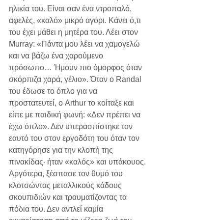
ηλικία του. Είναι σαν ένα ντροπαλό, 
αφελές, «καλό» μικρό αγόρι. Κάνει ό,τι 
του έχει μάθει η μητέρα του. Λέει στον 
Murray: «Πάντα μου λέει να χαμογελώ 
και να βάζω ένα χαρούμενο 
πρόσωπο… Ήμουν πιο όμορφος όταν 
σκόρπιζα χαρά, γέλιο». Όταν ο Randal 
του έδωσε το όπλο για να 
προστατευτεί, ο Arthur το κοίταξε και 
είπε με παιδική φωνή: «Δεν πρέπει να 
έχω όπλο». Δεν υπερασπίστηκε τον 
εαυτό του στον εργοδότη του όταν τον 
κατηγόρησε για την κλοπή της 
πινακίδας· ήταν «καλός» και υπάκουος. 
Αργότερα, ξέσπασε τον θυμό του 
κλοτσώντας μεταλλικούς κάδους 
σκουπιδιών και τραυματίζοντας τα 
πόδια του. Δεν αντλεί καμία 